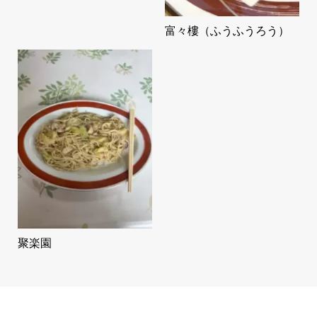
富々樓（ふうふうろう）
聚楽園