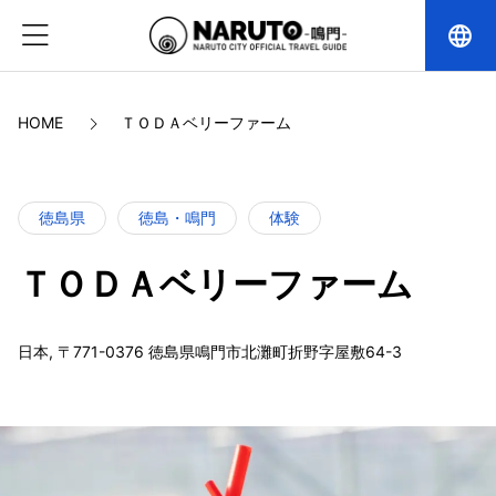
language
HOME
ＴＯＤＡベリーファーム
徳島県
徳島・鳴門
体験
ＴＯＤＡベリーファーム
日本, 〒771-0376 徳島県鳴門市北灘町折野字屋敷64-3