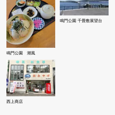
鳴門公園 千畳敷展望台
鳴門公園 潮風
西上商店