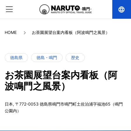
language
HOME
お茶園展望台案内看板（阿波鳴門之風景）
徳島県
徳島・鳴門
歴史
お茶園展望台案内看板（阿
波鳴門之風景）
日本, 〒772-0053 徳島県鳴門市鳴門町土佐泊浦字福池65（鳴門
公園内）