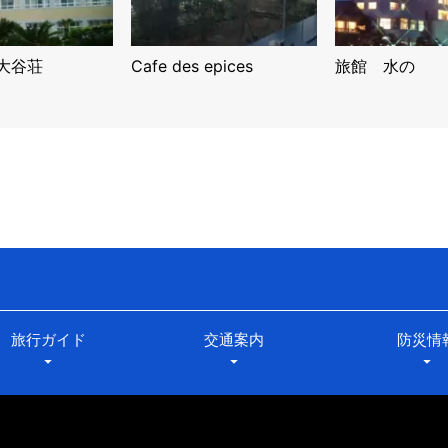
大谷荘
Cafe des epices
旅館 水の
旅行ガイド
交通案内
防災情
arrow_drop_down
arrow_drop_down
arrow_drop_down