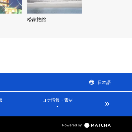
松家旅館
language
日本語
報
ロケ情報・素材
keyboard_double_arrow_right
arrow_drop_down
Powered by