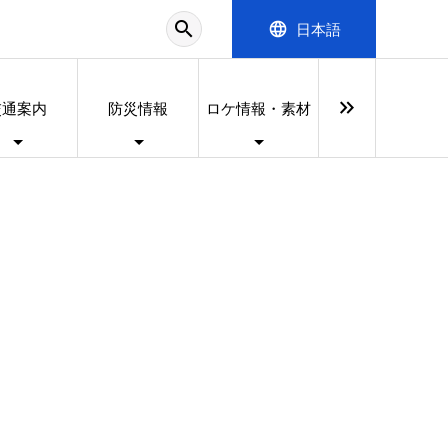
search
language
日本語
keyboard_double_arrow_right
交通案内
防災情報
ロケ情報・素材