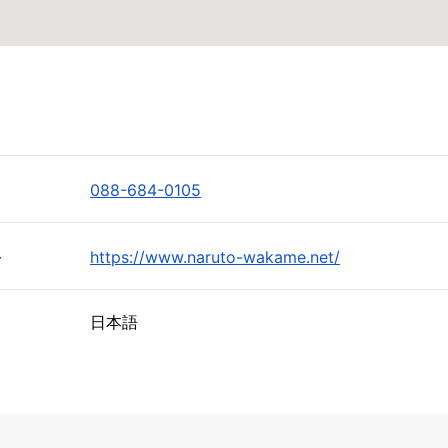
088-684-0105
ト
https://www.naruto-wakame.net/
日本語