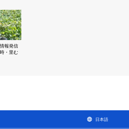
情報発信
時・里む
language
日本語