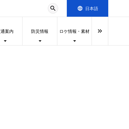
search
language
日本語
keyboard_double_arrow_right
交通案内
防災情報
ロケ情報・素材