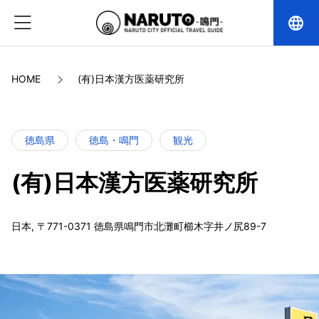
language
HOME
(有)日本漢方医薬研究所
徳島県
徳島・鳴門
観光
(有)日本漢方医薬研究所
日本, 〒771-0371 徳島県鳴門市北灘町櫛木字井ノ尻89-7