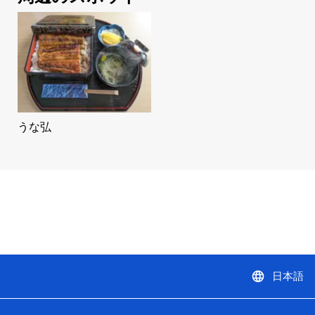
うな弘
language
日本語