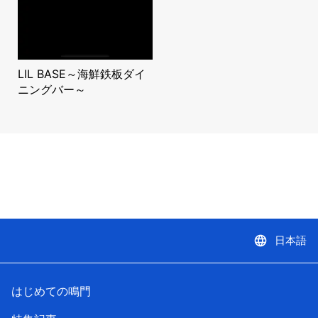
LIL BASE～海鮮鉄板ダイ
ニングバー～
language
日本語
はじめての鳴門