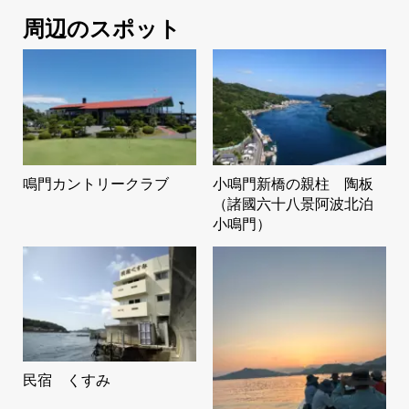
周辺のスポット
鳴門カントリークラブ
小鳴門新橋の親柱 陶板
（諸國六十八景阿波北泊
小鳴門）
民宿 くすみ