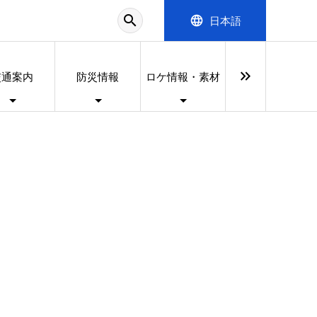
search
language
日本語
keyboard_double_arrow_right
交通案内
防災情報
ロケ情報・素材