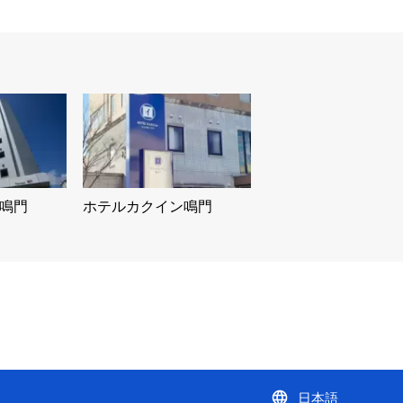
鳴門
ホテルカクイン鳴門
language
日本語