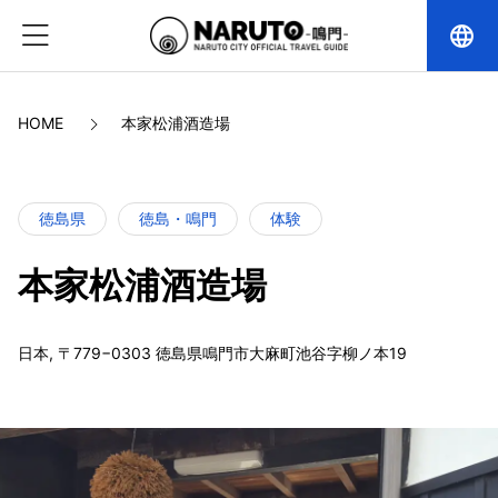
language
HOME
本家松浦酒造場
徳島県
徳島・鳴門
体験
本家松浦酒造場
日本, 〒779−0303 徳島県鳴門市大麻町池谷字柳ノ本19