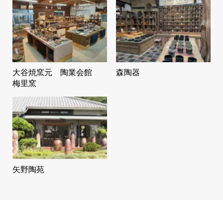
大谷焼窯元 陶業会館
森陶器
梅里窯
矢野陶苑