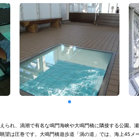
えられ、渦潮で有名な鳴門海峡や大鳴門橋に隣接する公園。瀬
眺望は圧巻です。大鳴門橋遊歩道「渦の道」では、海上45メ