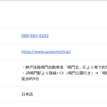
088-683-6262
ト
https://www.uzunomichi.jp/
・神戸淡路鳴門自動車道「鳴門北」ICより車で約
・JR鳴門駅より路線バス（鳴門公園行き）→「鳴
徒歩約5分
日本語