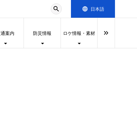
search
language
日本語
keyboard_double_arrow_right
交通案内
防災情報
ロケ情報・素材