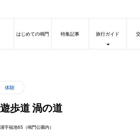
はじめての鳴門
特集記事
旅行ガイド
体験
遊歩道 渦の道
佐泊浦字福池65（鳴門公園内）