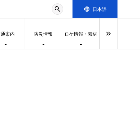
search
language
日本語
keyboard_double_arrow_right
交通案内
防災情報
ロケ情報・素材