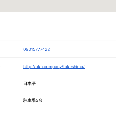
09015777422
ト
http://okn.company/takeshima/
日本語
駐車場5台