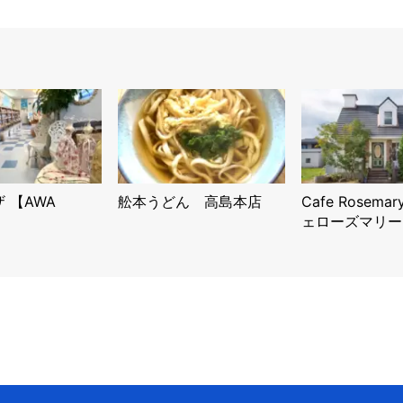
 【AWA
舩本うどん 高島本店
Cafe Rosemar
ェローズマリー