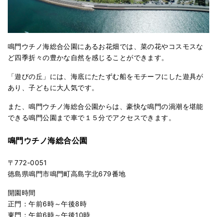
鳴門ウチノ海総合公園にあるお花畑では、菜の花やコスモスな
ど四季折々の豊かな自然を感じることができます。
「遊びの丘」には、海底にたたずむ船をモチーフにした遊具が
あり、子どもに大人気です。
また、鳴門ウチノ海総合公園からは、豪快な鳴門の渦潮を堪能
できる鳴門公園まで車で１５分でアクセスできます。
鳴門ウチノ海総合公園
〒772-0051
徳島県鳴門市鳴門町高島字北679番地
開園時間
正門：午前6時～午後8時
東門：午前6時～午後10時