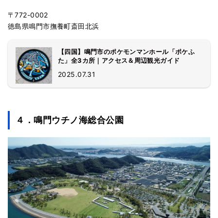
〒772-0002
徳島県鳴門市撫養町斎田北浜
【四国】鳴門市のポケモンマンホール「ポケふ
た」全3カ所｜アクセス＆周辺観光ガイド
2025.07.31
４．鳴門ウチノ海総合公園